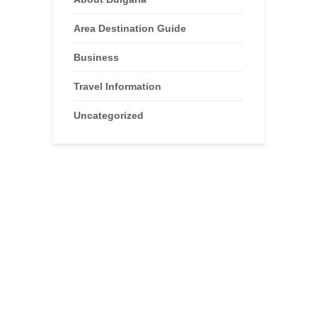
Area Destination Guide
Business
Travel Information
Uncategorized
Advertisements