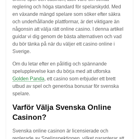
reglering och höga standard för spelarskydd. Med
en växande mängd spelare som söker efter säkra
och underhållande plattformar, är det viktigare än
någonsin att välja rätt online casino. I denna artikel
guidar vi dig genom de bästa alternativen och vad
du bör tänka på när du väljer ett casino online i
Sverige.
Om du letar efter en pålitlig och spännande
spelupplevelse kan du börja med att utforska
Golden Panda
, ett casino som erbjuder ett brett
utbud av spel och generösa bonusar för svenska
spelare.
Varför Välja Svenska Online
Casinon?
Svenska online casinon är licensierade och
reglerade av Spelinspektionen, vilket garanterar att