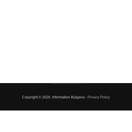
Copyright © 2026. Information Bulgaria -
Privacy Policy