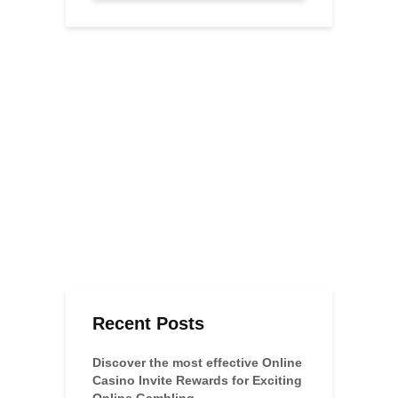
Recent Posts
Discover the most effective Online
Casino Invite Rewards for Exciting