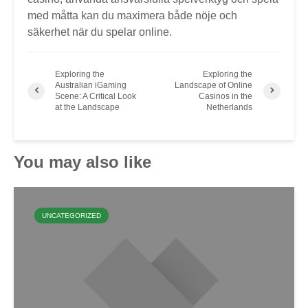
med måtta kan du maximera både nöje och
säkerhet när du spelar online.
Exploring the
Exploring the
Australian iGaming
Landscape of Online
Scene: A Critical Look
Casinos in the
at the Landscape
Netherlands
You may also like
UNCATEGORIZED