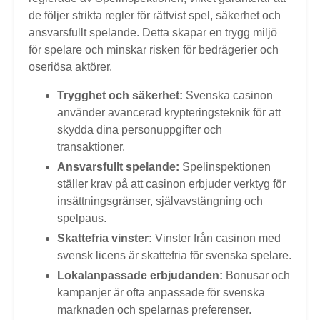
de följer strikta regler för rättvist spel, säkerhet och
ansvarsfullt spelande. Detta skapar en trygg miljö
för spelare och minskar risken för bedrägerier och
oseriösa aktörer.
Trygghet och säkerhet:
Svenska casinon
använder avancerad krypteringsteknik för att
skydda dina personuppgifter och
transaktioner.
Ansvarsfullt spelande:
Spelinspektionen
ställer krav på att casinon erbjuder verktyg för
insättningsgränser, självavstängning och
spelpaus.
Skattefria vinster:
Vinster från casinon med
svensk licens är skattefria för svenska spelare.
Lokalanpassade erbjudanden:
Bonusar och
kampanjer är ofta anpassade för svenska
marknaden och spelarnas preferenser.