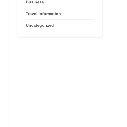
Business
Travel Information
Uncategorized
Advertisements