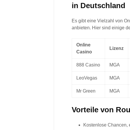
in Deutschland
Es gibt eine Vielzahl von On
anbieten. Hier sind einige de
Online
Lizenz
Casino
888 Casino
MGA
LeoVegas
MGA
Mr Green
MGA
Vorteile von Rou
Kostenlose Chancen, 