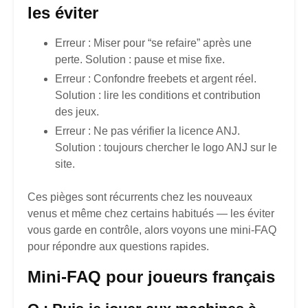
les éviter
Erreur : Miser pour “se refaire” après une
perte. Solution : pause et mise fixe.
Erreur : Confondre freebets et argent réel.
Solution : lire les conditions et contribution
des jeux.
Erreur : Ne pas vérifier la licence ANJ.
Solution : toujours chercher le logo ANJ sur le
site.
Ces pièges sont récurrents chez les nouveaux
venus et même chez certains habitués — les éviter
vous garde en contrôle, alors voyons une mini-FAQ
pour répondre aux questions rapides.
Mini-FAQ pour joueurs français