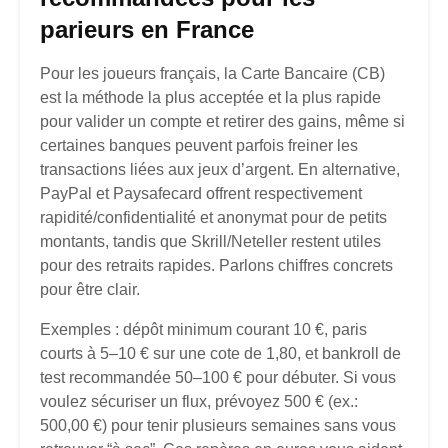
parieurs en France
Pour les joueurs français, la Carte Bancaire (CB)
est la méthode la plus acceptée et la plus rapide
pour valider un compte et retirer des gains, même si
certaines banques peuvent parfois freiner les
transactions liées aux jeux d’argent. En alternative,
PayPal et Paysafecard offrent respectivement
rapidité/confidentialité et anonymat pour de petits
montants, tandis que Skrill/Neteller restent utiles
pour des retraits rapides. Parlons chiffres concrets
pour être clair.
Exemples : dépôt minimum courant 10 €, paris
courts à 5–10 € sur une cote de 1,80, et bankroll de
test recommandée 50–100 € pour débuter. Si vous
voulez sécuriser un flux, prévoyez 500 € (ex.:
500,00 €) pour tenir plusieurs semaines sans vous