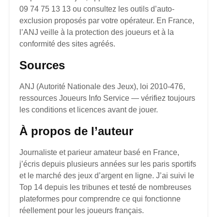
09 74 75 13 13 ou consultez les outils d’auto-
exclusion proposés par votre opérateur. En France,
l’ANJ veille à la protection des joueurs et à la
conformité des sites agréés.
Sources
ANJ (Autorité Nationale des Jeux), loi 2010-476,
ressources Joueurs Info Service — vérifiez toujours
les conditions et licences avant de jouer.
À propos de l’auteur
Journaliste et parieur amateur basé en France,
j’écris depuis plusieurs années sur les paris sportifs
et le marché des jeux d’argent en ligne. J’ai suivi le
Top 14 depuis les tribunes et testé de nombreuses
plateformes pour comprendre ce qui fonctionne
réellement pour les joueurs français.