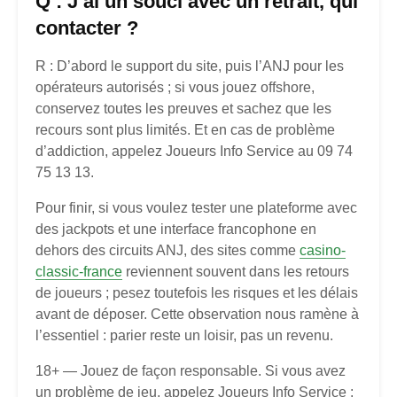
Q : J’ai un souci avec un retrait, qui
contacter ?
R : D’abord le support du site, puis l’ANJ pour les
opérateurs autorisés ; si vous jouez offshore,
conservez toutes les preuves et sachez que les
recours sont plus limités. Et en cas de problème
d’addiction, appelez Joueurs Info Service au 09 74
75 13 13.
Pour finir, si vous voulez tester une plateforme avec
des jackpots et une interface francophone en
dehors des circuits ANJ, des sites comme
casino-
classic-france
reviennent souvent dans les retours
de joueurs ; pesez toutefois les risques et les délais
avant de déposer. Cette observation nous ramène à
l’essentiel : parier reste un loisir, pas un revenu.
18+ — Jouez de façon responsable. Si vous avez
un problème de jeu, appelez Joueurs Info Service :