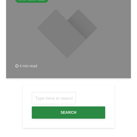
4 min read
SEARCH