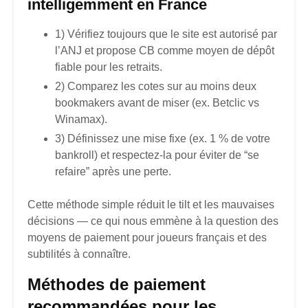
intelligemment en France
1) Vérifiez toujours que le site est autorisé par
l’ANJ et propose CB comme moyen de dépôt
fiable pour les retraits.
2) Comparez les cotes sur au moins deux
bookmakers avant de miser (ex. Betclic vs
Winamax).
3) Définissez une mise fixe (ex. 1 % de votre
bankroll) et respectez-la pour éviter de “se
refaire” après une perte.
Cette méthode simple réduit le tilt et les mauvaises
décisions — ce qui nous emmène à la question des
moyens de paiement pour joueurs français et des
subtilités à connaître.
Méthodes de paiement
recommandées pour les