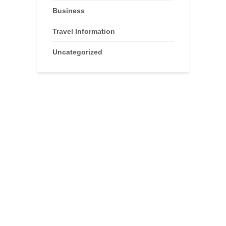
Business
Travel Information
Uncategorized
Advertisements