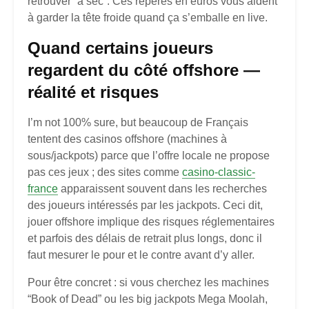
retrouver “à sec”. Ces repères en euros vous aident
à garder la tête froide quand ça s’emballe en live.
Quand certains joueurs
regardent du côté offshore —
réalité et risques
I’m not 100% sure, but beaucoup de Français
tentent des casinos offshore (machines à
sous/jackpots) parce que l’offre locale ne propose
pas ces jeux ; des sites comme
casino-classic-
france
apparaissent souvent dans les recherches
des joueurs intéressés par les jackpots. Ceci dit,
jouer offshore implique des risques réglementaires
et parfois des délais de retrait plus longs, donc il
faut mesurer le pour et le contre avant d’y aller.
Pour être concret : si vous cherchez les machines
“Book of Dead” ou les big jackpots Mega Moolah,