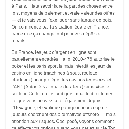
à Paris, il faut savoir faire la part des choses entre
lois, moyens de paiement et vraie valeur des offres
— et je vais vous l’expliquer sans langue de bois.
On commence par la situation légale en France,
parce que ça change tout pour vos dépôts et
retraits.
En France, les jeux d’argent en ligne sont
partiellement encadrés : la loi 2010-476 autorise le
poker et les paris sportifs mais interdit les jeux de
casino en ligne (machines à sous, roulette,
blackjack) pour protéger les casinos terrestres, et
l’ANJ (Autorité Nationale des Jeux) supervise le
secteur. Cette réalité juridique impacte directement
ce que vous pouvez faire légalement depuis
l’Hexagone, et explique pourquoi beaucoup de
joueurs cherchent des alternatives offshore — mais
attention aux risques. Ceci posé, voyons comment
ça affecte vos options quand vous pariez sur le Top