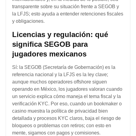
transparente sobre su situación frente a SEGOB y
la LFJS; esto ayuda a entender retenciones fiscales
y obligaciones.
Licencias y regulación: qué
significa SEGOB para
jugadores mexicanos
Sí: la SEGOB (Secretaría de Gobernación) es la
referencia nacional y la LFJS es la ley clave;
aunque muchos operadores offshore siguen
operando en México, los jugadores valoran cuando
un servicio explica cómo maneja el tema fiscal y la
verificación KYC. Por eso, cuando un bookmaker o
casino muestra la política de privacidad bien
detallada y procesos KYC claros, baja el riesgo de
bloqueos o problemas con retiros; con esto en
mente, sigamos con pagos y comisiones.