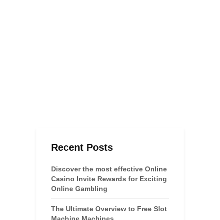
Recent Posts
Discover the most effective Online
Casino Invite Rewards for Exciting
Online Gambling
The Ultimate Overview to Free Slot
Machine Machines