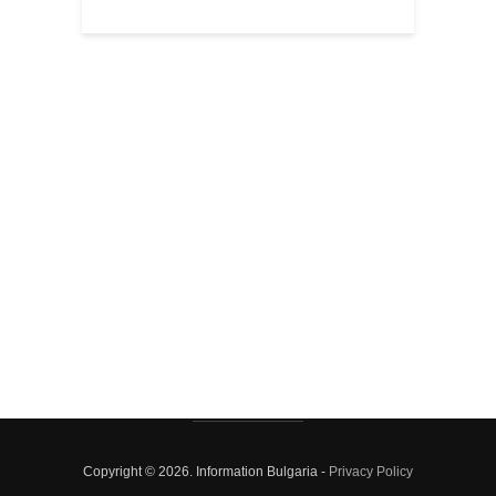
Advertisements
Copyright © 2026. Information Bulgaria -
Privacy Policy