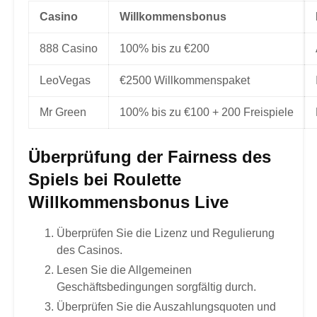
Casino
Willkommensbonus
888 Casino
100% bis zu €200
LeoVegas
€2500 Willkommenspaket
Mr Green
100% bis zu €100 + 200 Freispiele
Überprüfung der Fairness des
Spiels bei Roulette
Willkommensbonus Live
Überprüfen Sie die Lizenz und Regulierung
des Casinos.
Lesen Sie die Allgemeinen
Geschäftsbedingungen sorgfältig durch.
Überprüfen Sie die Auszahlungsquoten und