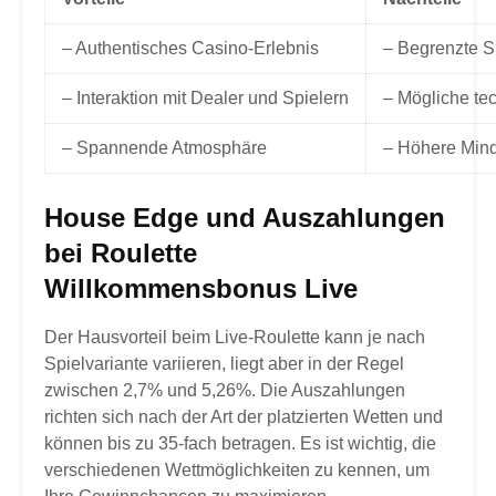
– Authentisches Casino-Erlebnis
– Begrenzte Sp
– Interaktion mit Dealer und Spielern
– Mögliche te
– Spannende Atmosphäre
– Höhere Mind
House Edge und Auszahlungen
bei Roulette
Willkommensbonus Live
Der Hausvorteil beim Live-Roulette kann je nach
Spielvariante variieren, liegt aber in der Regel
zwischen 2,7% und 5,26%. Die Auszahlungen
richten sich nach der Art der platzierten Wetten und
können bis zu 35-fach betragen. Es ist wichtig, die
verschiedenen Wettmöglichkeiten zu kennen, um