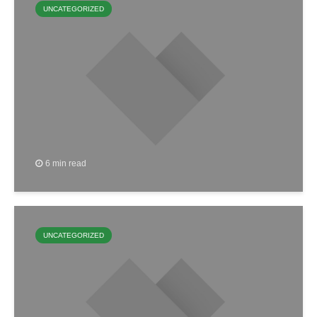
UNCATEGORIZED
6 min read
UNCATEGORIZED