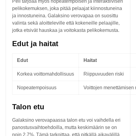
Peli tarjoaa myös nopeatempoisen ja interaktiivisen
pelikokemuksen, joka pitää pelaajat kiinnostuneina
ja innostuneina. Galaksino verovapaa on suosittu
valinta sekä aloitteleville että kokeneille pelaajille,
jotka etsivät hauskaa ja voitokasta pelikokemusta.
Edut ja haitat
Edut
Haitat
Korkea voittomahdollisuus
Riippuvuuden riski
Nopeatempoisuus
Voittojen menettämisen r
Talon etu
Galaksino verovapaassa talon etu voi vaihdella eri
panostusvaihtoehdoilla, mutta keskimäärin se on
noin 2,7%. Tämä tarkoittaa, että pitkällä aikavälillä