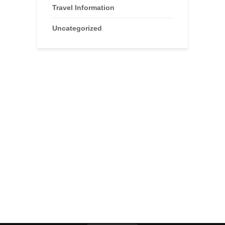
Travel Information
Uncategorized
Advertisements