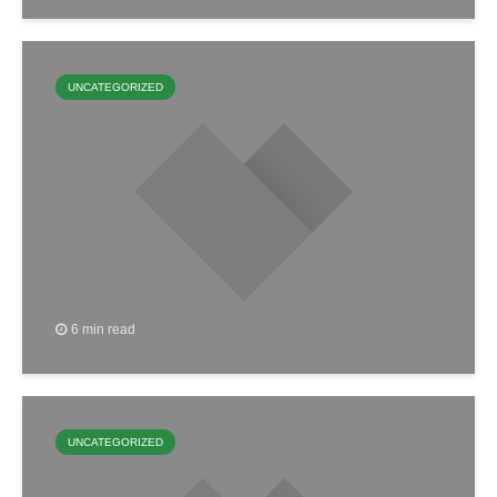
UNCATEGORIZED
6 min read
UNCATEGORIZED