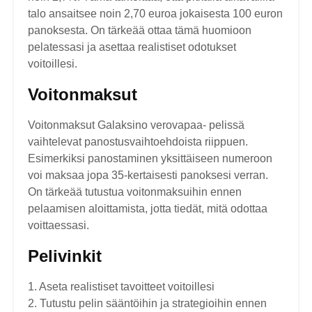
talo ansaitsee noin 2,70 euroa jokaisesta 100 euron
panoksesta. On tärkeää ottaa tämä huomioon
pelatessasi ja asettaa realistiset odotukset
voitoillesi.
Voitonmaksut
Voitonmaksut Galaksino verovapaa- pelissä
vaihtelevat panostusvaihtoehdoista riippuen.
Esimerkiksi panostaminen yksittäiseen numeroon
voi maksaa jopa 35-kertaisesti panoksesi verran.
On tärkeää tutustua voitonmaksuihin ennen
pelaamisen aloittamista, jotta tiedät, mitä odottaa
voittaessasi.
Pelivinkit
1. Aseta realistiset tavoitteet voitoillesi
2. Tutustu pelin sääntöihin ja strategioihin ennen