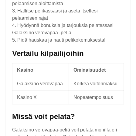
pelaamisen aloittamista
3. Hallitse pelikassaasi ja aseta itsellesi
pelaamisen rajat
4. Hyödynnä bonuksia ja tarjouksia pelatessasi
Galaksino verovapaa -peliä
5. Pidä hauskaa ja nauti pelikokemuksesta!
Vertailu kilpailijoihin
Kasino
Ominaisuudet
Galaksino verovapaa
Korkea voitonmaksu
Kasino X
Nopeatempoisuus
Missä voit pelata?
Galaksino verovapaa-peliä voit pelata monilla eri