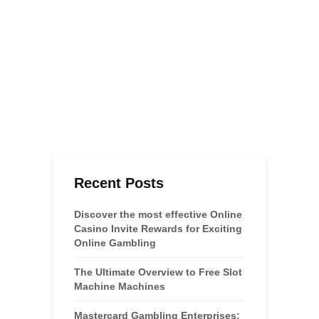
Recent Posts
Discover the most effective Online
Casino Invite Rewards for Exciting
Online Gambling
The Ultimate Overview to Free Slot
Machine Machines
Mastercard Gambling Enterprises: