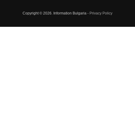
Copyright © 2026. Information Bulgaria -
Privacy Policy