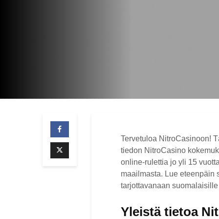
Tervetuloa NitroCasinoon! 
tiedon NitroCasino kokemuks
online-rulettia jo yli 15 vuo
maailmasta. Lue eteenpäin s
tarjottavanaan suomalaisille
Yleistä tietoa N