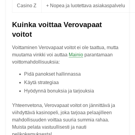
Casino Z
+ Nopea ja luotettava asiakaspalvelu
Kuinka voittaa Verovapaat
voitot
Voittaminen Verovapaat voitot ei ole taattua, mutta
muutama vinkki voi auttaa
Mainio
parantamaan
voittomahdollisuuksia:
Pidä panokset hallinnassa
Käytä strategiaa
Hyödynnä bonuksia ja tarjouksia
Yhteenvetona, Verovapaat voitot on jännittävä ja
viihdyttävä kasinopeli, joka tarjoaa pelaajilleen
mahdollisuuden voittaa suuria summia rahaa.
Muista pelata vastuullisesti ja nauti
pelikokemuksesta!