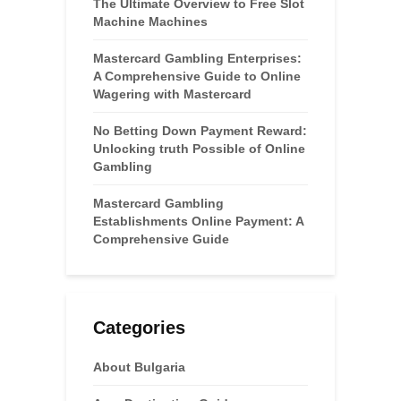
The Ultimate Overview to Free Slot
Machine Machines
Mastercard Gambling Enterprises:
A Comprehensive Guide to Online
Wagering with Mastercard
No Betting Down Payment Reward:
Unlocking truth Possible of Online
Gambling
Mastercard Gambling
Establishments Online Payment: A
Comprehensive Guide
Categories
About Bulgaria