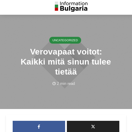
UNCATEGORIZED
Verovapaat voitot:
Kaikki mitä sinun tulee
tietää
2 min read