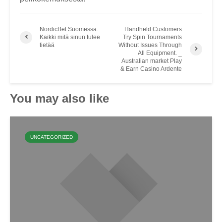
NordicBet Suomessa:
Handheld Customers
Kaikki mitä sinun tulee
Try Spin Tournaments
tietää
Without Issues Through
All Equipment. _
Australian market Play
& Earn Casino Ardente
You may also like
UNCATEGORIZED