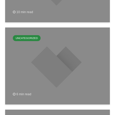
10 min read
UNCATEGORIZED
6 min read