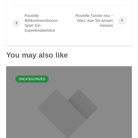
Roulette
Roulette Turnier neu –
Willkommensbonus
Alles, was Sie wissen
Spiel: Ein
müssen
Expertenüberblick
You may also like
UNCATEGORIZED