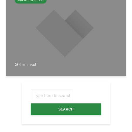
UNCATEGORIZED
4 min read
SEARCH