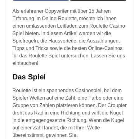
Als erfahrener Copywriter mit über 15 Jahren
Erfahrung im Online-Roulette, möchte ich Ihnen
einen umfassenden Leitfaden zum Roulette Casino
Spiel bieten. In diesem Artikel werden wir die
Spielregeln, die Hausvorteile, die Auszahlungen,
Tipps und Tricks sowie die besten Online-Casinos
für das Roulette Spiel untersuchen. Lassen Sie uns
eintauchen!
Das Spiel
Roulette ist ein spannendes Casinospiel, bei dem
Spieler Wetten auf eine Zahl, eine Farbe oder eine
Gruppe von Zahlen platzieren können. Der Croupier
dreht das Rad in eine Richtung und wirft die Kugel
in die entgegengesetzte Richtung. Wenn die Kugel
auf einer Zahl landet, die mit Ihrer Wette
übereinstimmt, gewinnen Sie.