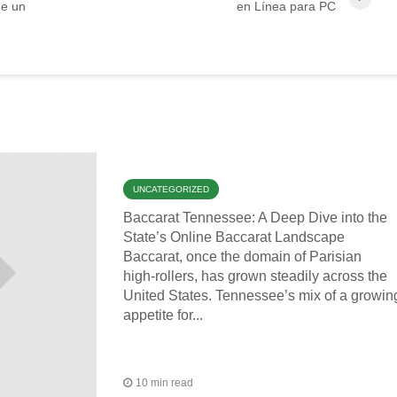
de un
en Línea para PC
UNCATEGORIZED
Baccarat Tennessee: A Deep Dive into the
State’s Online Baccarat Landscape
Baccarat, once the domain of Parisian
high‑rollers, has grown steadily across the
United States. Tennessee’s mix of a growin
appetite for...
10 min read