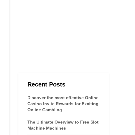
Recent Posts
Discover the most effective Online
Casino Invite Rewards for Exciting
Online Gambling
The Ultimate Overview to Free Slot
Machine Machines