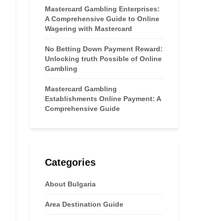
Mastercard Gambling Enterprises:
A Comprehensive Guide to Online
Wagering with Mastercard
No Betting Down Payment Reward:
Unlocking truth Possible of Online
Gambling
Mastercard Gambling
Establishments Online Payment: A
Comprehensive Guide
Categories
About Bulgaria
Area Destination Guide