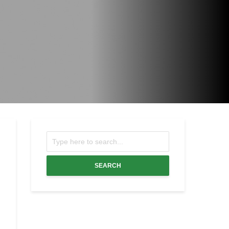
SEARCH