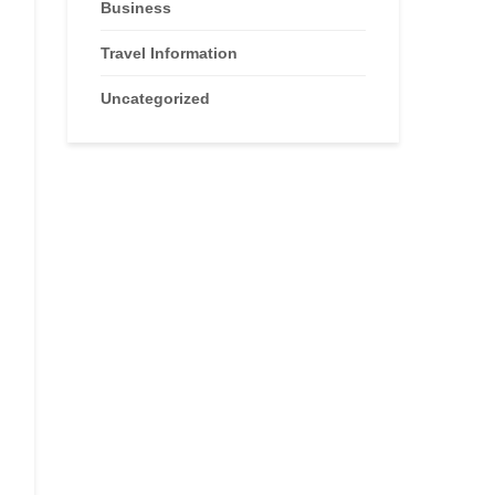
Business
Travel Information
Uncategorized
Advertisements