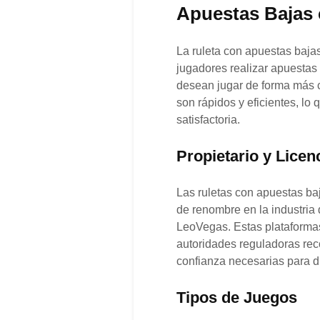
Apuestas Bajas
La ruleta con apuestas bajas
jugadores realizar apuestas 
desean jugar de forma más c
son rápidos y eficientes, lo
satisfactoria.
Propietario y Licen
Las ruletas con apuestas b
de renombre en la industria
LeoVegas. Estas plataformas
autoridades reguladoras rec
confianza necesarias para di
Tipos de Juegos