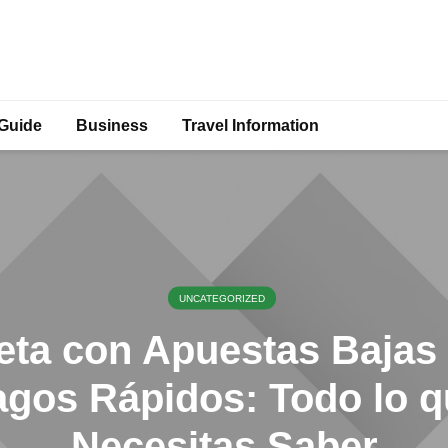
 Guide
Business
Travel Information
UNCATEGORIZED
eta con Apuestas Bajas
gos Rápidos: Todo lo 
Necesitas Saber