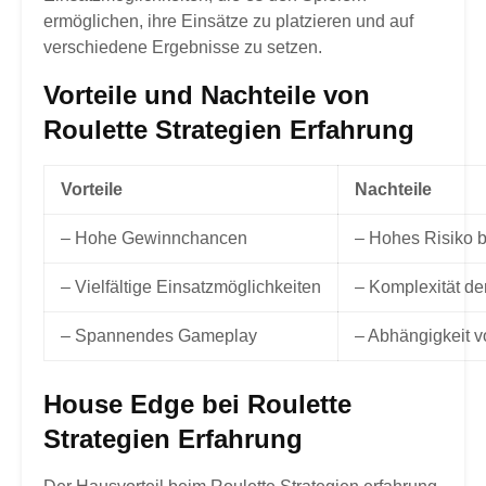
ermöglichen, ihre Einsätze zu platzieren und auf
verschiedene Ergebnisse zu setzen.
Vorteile und Nachteile von
Roulette Strategien Erfahrung
Vorteile
Nachteile
– Hohe Gewinnchancen
– Hohes Risiko b
– Vielfältige Einsatzmöglichkeiten
– Komplexität de
– Spannendes Gameplay
– Abhängigkeit 
House Edge bei Roulette
Strategien Erfahrung