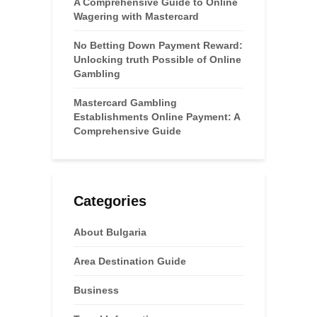
A Comprehensive Guide to Online
Wagering with Mastercard
No Betting Down Payment Reward:
Unlocking truth Possible of Online
Gambling
Mastercard Gambling
Establishments Online Payment: A
Comprehensive Guide
Categories
About Bulgaria
Area Destination Guide
Business