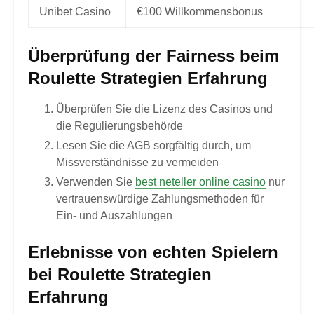
Unibet Casino
€100 Willkommensbonus
Überprüfung der Fairness beim
Roulette Strategien Erfahrung
Überprüfen Sie die Lizenz des Casinos und
die Regulierungsbehörde
Lesen Sie die AGB sorgfältig durch, um
Missverständnisse zu vermeiden
Verwenden Sie
best neteller online casino
nur
vertrauenswürdige Zahlungsmethoden für
Ein- und Auszahlungen
Erlebnisse von echten Spielern
bei Roulette Strategien
Erfahrung