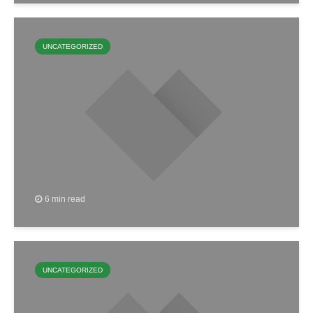
UNCATEGORIZED
6 min read
UNCATEGORIZED