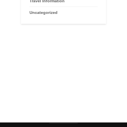
Travel Information
Uncategorized
Advertisements