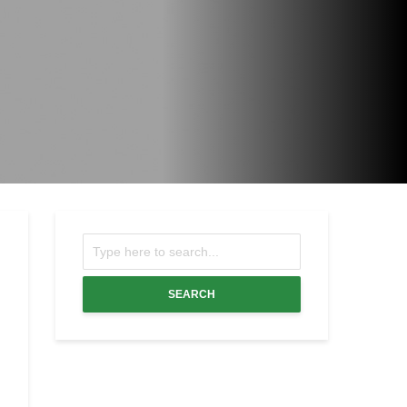
SEARCH