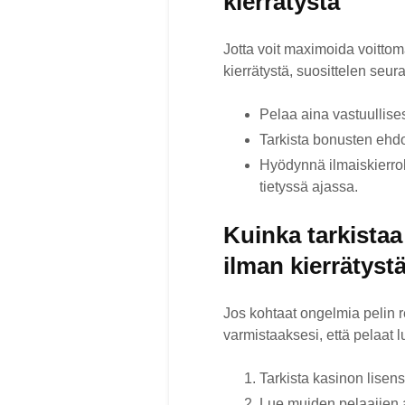
kierrätystä
Jotta voit maximoida voittom
kierrätystä, suosittelen seu
Pelaa aina vastuullises
Tarkista bonusten ehd
Hyödynnä ilmaiskierrok
tietyssä ajassa.
Kuinka tarkistaa 
ilman kierrätyst
Jos kohtaat ongelmia pelin r
varmistaaksesi, että pelaat l
Tarkista kasinon lisenssi
Lue muiden pelaajien a