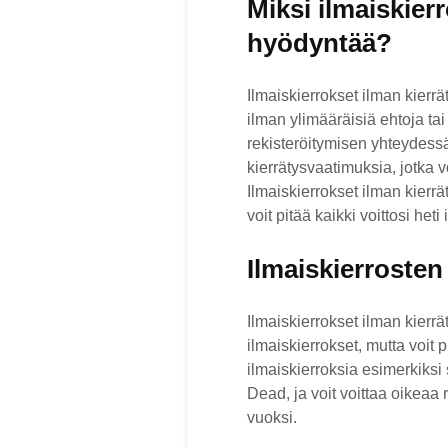
Miksi ilmaiskier
hyödyntää?
Ilmaiskierrokset ilman kierr
ilman ylimääräisiä ehtoja tai
rekisteröitymisen yhteydessä
kierrätysvaatimuksia, jotka v
Ilmaiskierrokset ilman kierrä
voit pitää kaikki voittosi heti
Ilmaiskierroste
Ilmaiskierrokset ilman kierrä
ilmaiskierrokset, mutta voit p
ilmaiskierroksia esimerkiksi 
Dead, ja voit voittaa oikeaa
vuoksi.