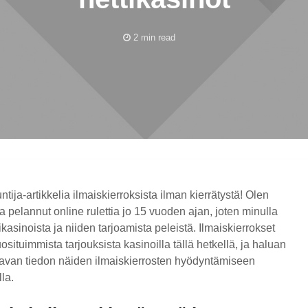
2 min read
ija-artikkelia ilmaiskierroksista ilman kierrätystä! Olen
a pelannut online rulettia jo 15 vuoden ajan, joten minulla
kasinoista ja niiden tarjoamista peleistä. Ilmaiskierrokset
osituimmista tarjouksista kasinoilla tällä hetkellä,
ja haluan
ttavan tiedon näiden ilmaiskierrosten hyödyntämiseen
la.