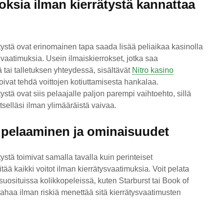
roksia ilman kierrätystä kannattaa
ätystä ovat erinomainen tapa saada lisää peliaikaa kasinolla
 vaatimuksia. Usein ilmaiskierrokset, jotka saa
 tai talletuksen yhteydessä, sisältävät
Nitro kasino
oivat tehdä voittojen kotiuttamisesta hankalaa.
tystä ovat siis pelaajalle paljon parempi vaihtoehto, sillä
 itselläsi ilman ylimääräistä vaivaa.
n pelaaminen ja ominaisuudet
tystä toimivat samalla tavalla kuin perinteiset
itää kaikki voitot ilman kierrätysvaatimuksia. Voit pelata
suosituissa kolikkopeleissä, kuten Starburst tai Book of
 rahaa ilman riskiä menettää sitä kierrätysvaatimusten