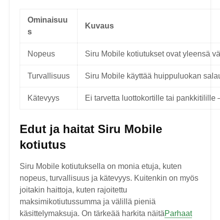
Ominaisuu
Kuvaus
s
Nopeus
Siru Mobile kotiutukset ovat yleensä väli
Turvallisuus
Siru Mobile käyttää huippuluokan salau
Kätevyys
Ei tarvetta luottokortille tai pankkitili
Edut ja haitat Siru Mobile
kotiutus
Siru Mobile kotiutuksella on monia etuja, kuten
nopeus, turvallisuus ja kätevyys. Kuitenkin on myös
joitakin haittoja, kuten rajoitettu
maksimikotiutussumma ja välillä pieniä
käsittelymaksuja. On tärkeää harkita näitä
Parhaat