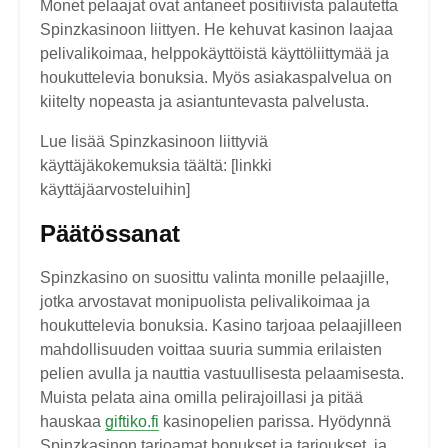
Monet pelaajat ovat antaneet positiivista palautetta
Spinzkasinoon liittyen. He kehuvat kasinon laajaa
pelivalikoimaa, helppokäyttöistä käyttöliittymää ja
houkuttelevia bonuksia. Myös asiakaspalvelua on
kiitelty nopeasta ja asiantuntevasta palvelusta.
Lue lisää Spinzkasinoon liittyviä
käyttäjäkokemuksia täältä: [linkki
käyttäjäarvosteluihin]
Päätössanat
Spinzkasino on suosittu valinta monille pelaajille,
jotka arvostavat monipuolista pelivalikoimaa ja
houkuttelevia bonuksia. Kasino tarjoaa pelaajilleen
mahdollisuuden voittaa suuria summia erilaisten
pelien avulla ja nauttia vastuullisesta pelaamisesta.
Muista pelata aina omilla pelirajoillasi ja pitää
hauskaa
giftiko.fi
kasinopelien parissa. Hyödynnä
Spinzkasinon tarjoamat bonukset ja tarjoukset, ja