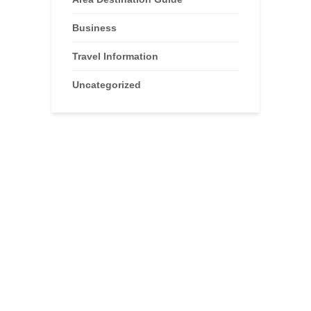
Business
Travel Information
Uncategorized
Advertisements