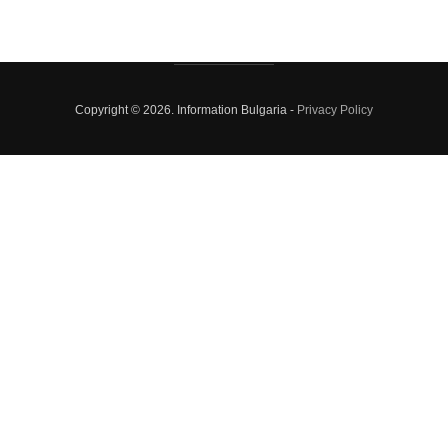
Copyright © 2026. Information Bulgaria -
Privacy Policy