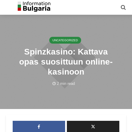
UNCATEGORIZED
Spinzkasino: Kattava
opas suosittuun online-
kasinoon
2 min read