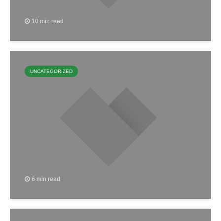
10 min read
UNCATEGORIZED
6 min read