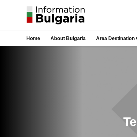
Home
About Bulgaria
Area Destination
Te