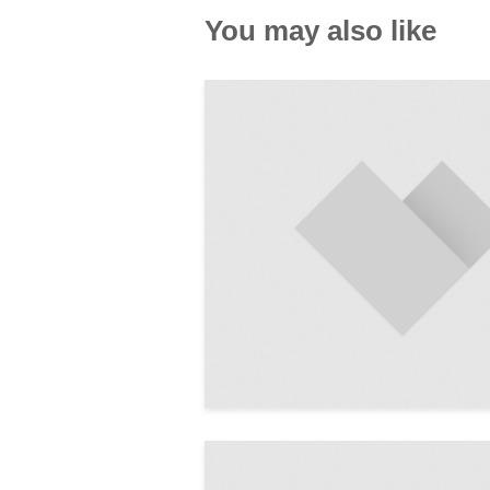
You may also like