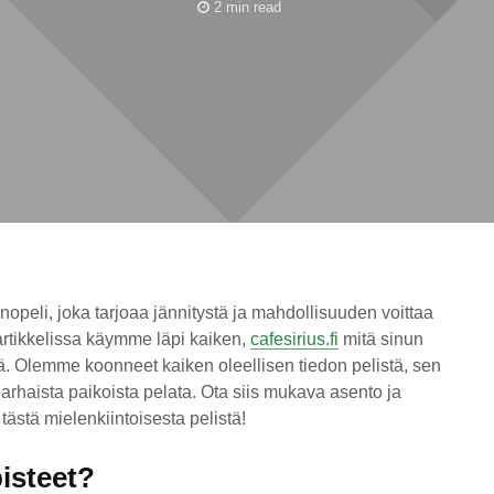
2 min read
nopeli, joka tarjoaa jännitystä ja mahdollisuuden voittaa
rtikkelissa käymme läpi kaiken,
cafesirius.fi
mitä sinun
stä. Olemme koonneet kaiken oleellisen tiedon pelistä, sen
parhaista paikoista pelata.
Ota siis mukava asento ja
ästä mielenkiintoisesta pelistä!
isteet?