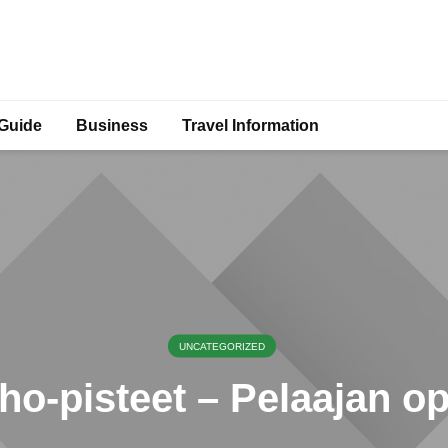
 Guide
Business
Travel Information
UNCATEGORIZED
ho-pisteet – Pelaajan o