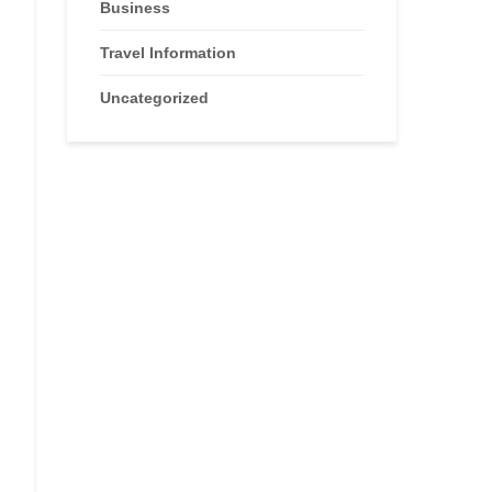
Business
Travel Information
Uncategorized
Advertisements