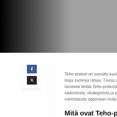
Teho-pisteet on suosittu kasi
isoja summia rahaa. Tässä a
tarvitsee tietää Teho-pistei
säännöistä, strategioista ja 
valmistaudu oppimaan lisää t
Mitä ovat Teho-p